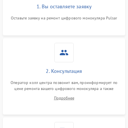
1. Вы оставляете заявку
Проблемы с калибровкой
1000 ₽
Подробнее →
Оставьте заявку на ремонт цифрового монокуляра Pulsar
изображения
Неисправность разъемов
500 ₽
Подробнее →
(MicroSD, AV)
Неисправность системы
2000 ₽
Подробнее →
стабилизации
Проблемы с заземлением
2. Консультация
1000 ₽
Подробнее →
Оператор колл центра позвонит вам, проинформирует по
Повреждение печатной
2800 ₽
Подробнее →
цене ремонта вашего цифрового монокуляра а также
платы
ответит на все ваши вопросы.
Подробнее
Неисправность кнопок
500 ₽
Подробнее →
управления