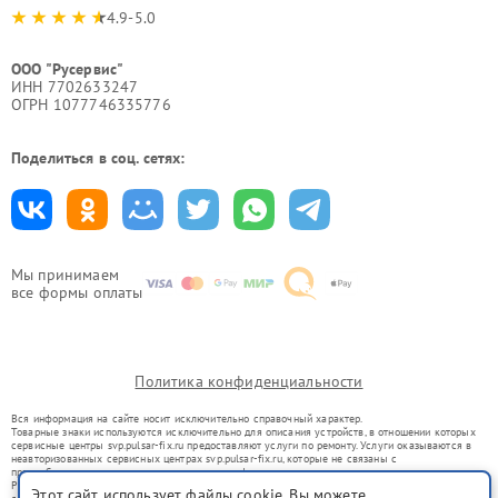
4.9-5.0
ООО "Русервис"
ИНН 7702633247
ОГРН 1077746335776
Поделиться в соц. сетях:
Мы принимаем
все формы оплаты
Политика конфиденциальности
Вся информация на сайте носит исключительно справочный характер.
Товарные знаки используются исключительно для описания устройств, в отношении которых
сервисные центры svp.pulsar-fix.ru предоставляют услуги по ремонту. Услуги оказываются в
неавторизованных сервисных центрах svp.pulsar-fix.ru, которые не связаны с
правообладателями товарных знаков или их официальными представителями.
Ремонт осуществляется для устройств, уже введенных в гражданский оборот в соответствии
Этот сайт использует файлы cookie. Вы можете