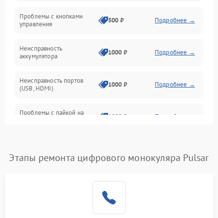
Проблемы с кнопками
Механические повреждения
500 ₽
Подробнее →
управления
Неисправность
1000 ₽
Подробнее →
аккумулятора
Неисправность портов
1000 ₽
Подробнее →
(USB, HDMI)
Проблемы с пайкой на
1000 ₽
Подробнее →
плате
Неисправность
2800 ₽
Подробнее →
процессора
Этапы ремонта цифрового монокуляра Pulsar
Повреждение внутренних
500 ₽
Подробнее →
проводов
Неисправность Wi-
1500 ₽
Подробнее →
Fi/Bluetooth модуля