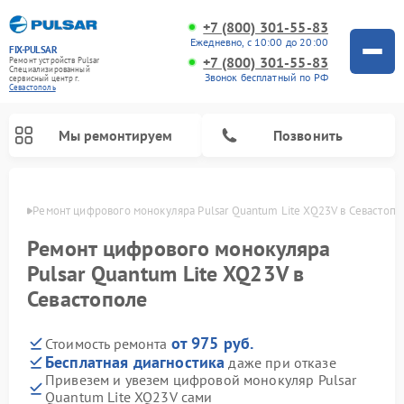
+7 (800) 301-55-83
Ежедневно, с 10:00 до 20:00
FIX-PULSAR
+7 (800) 301-55-83
Ремонт устройств Pulsar
Специализированный
Звонок бесплатный по РФ
cервисный центр г.
Севастополь
Мы ремонтируем
Позвонить
ополе
Ремонт цифрового монокуляра Pulsar Quantum Lite XQ23V в Севастопо
Ремонт цифрового монокуляра
Pulsar Quantum Lite XQ23V в
Ремонт оптических прицелов Pulsar
Ремонт тепловизионных прицелов Pulsar
Ремонт прицелов ночного видения Pulsar
Севастополе
от 975 руб.
Стоимость ремонта
Бесплатная диагностика
даже при отказе
Привезем и увезем цифровой монокуляр Pulsar
Quantum Lite XQ23V сами