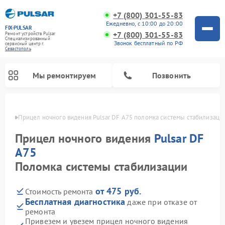
+7 (800) 301-55-83
Ежедневно, с 10:00 до 20:00
FIX-PULSAR
+7 (800) 301-55-83
Ремонт устройств Pulsar
Специализированный
Звонок бесплатный по РФ
cервисный центр г.
Севастополь
Мы ремонтируем
Позвонить
ополе
Прицел ночного видения Pulsar DF A75 поломка системы стабилизаци
Прицел ночного видения
Pulsar DF
A75
Ремонт оптических прицелов Pulsar
Ремонт тепловизионных прицелов Pulsar
Ремонт цифровых монокуляров Pulsar
Поломка системы стабилизации
от 475 руб.
Стоимость ремонта
Бесплатная диагностика
даже при отказе от
ремонта
Привезем и увезем прицел ночного видения