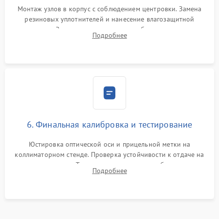
Монтаж узлов в корпус с соблюдением центровки. Замена
резиновых уплотнителей и нанесение влагозащитной
смазки. Заполнение внутреннего объема прицела
Подробнее
осушенным азотом для предотвращения запотевания оптики
при перепадах температур.
6. Финальная калибровка и тестирование
Юстировка оптической оси и прицельной метки на
коллиматорном стенде. Проверка устойчивости к отдаче на
ударном стенде. Тестирование качества изображения в
Подробнее
темноте, дальности обнаружения и корректной работы всех
режимов прицела.