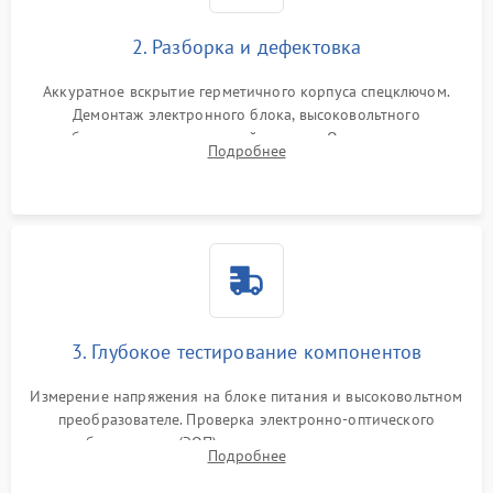
2. Разборка и дефектовка
Аккуратное вскрытие герметичного корпуса спецключом.
Демонтаж электронного блока, высоковольтного
преобразователя и оптической системы. Осмотр контактов
Подробнее
на окисление и проверка целостности уплотнительных
колец влагозащиты.
3. Глубокое тестирование компонентов
Измерение напряжения на блоке питания и высоковольтном
преобразователе. Проверка электронно-оптического
преобразователя (ЭОП) на стенде на предмет эмиссии,
Подробнее
шумов и засветок. Диагностика микросхем цифровых
моделей под микроскопом.