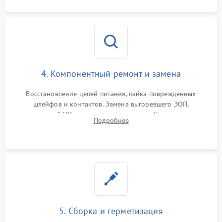
4. Компонентный ремонт и замена
Восстановление цепей питания, пайка поврежденных
шлейфов и контактов. Замена выгоревшего ЭОП,
неисправной ИК-подсветки или матрицы. Ультразвуковая
Подробнее
очистка плат и удаление загрязнений с линз объектива и
окуляра спецрастворами.
5. Сборка и герметизация