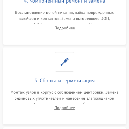
4. Компонентный ремонт и замена
Восстановление цепей питания, пайка поврежденных
шлейфов и контактов. Замена выгоревшего ЭОП,
неисправной ИК-подсветки или матрицы. Ультразвуковая
Подробнее
очистка плат и удаление загрязнений с линз объектива и
окуляра спецрастворами.
5. Сборка и герметизация
Монтаж узлов в корпус с соблюдением центровки. Замена
резиновых уплотнителей и нанесение влагозащитной
смазки. Заполнение внутреннего объема прицела
Подробнее
осушенным азотом для предотвращения запотевания оптики
при перепадах температур.