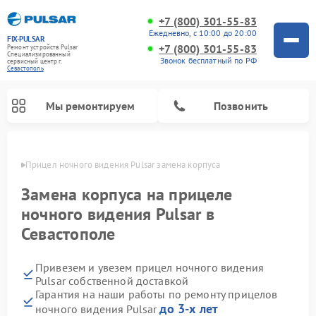
+7 (800) 301-55-83
Ежедневно, с 10:00 до 20:00
FIX-PULSAR
+7 (800) 301-55-83
Ремонт устройств Pulsar
Специализированный
Звонок бесплатный по РФ
cервисный центр г.
Севастополь
Мы ремонтируем
Позвонить
ополе
Прицел ночного видения Pulsar замена корпуса
Замена корпуса на прицеле
ночного видения Pulsar в
Ремонт оптических прицелов Pulsar
Ремонт тепловизионных прицелов Pulsar
Ремонт цифровых монокуляров Pulsar
Севастополе
Привезем и увезем прицел ночного видения
Pulsar собственной доставкой
Гарантия на наши работы по ремонту прицелов
до 3-х лет
ночного видения Pulsar