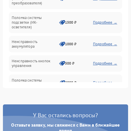
преобразователя)
Прочие неисправности
Поломка системы
подсветки (ИК-
1500 ₽
Подробнее →
Оптика
осветителя)
Неисправность
1000 ₽
Подробнее →
аккумулятора
Неисправность кнопок
500 ₽
Подробнее →
управления
Поломка системы
2000 ₽
Подробнее →
стабилизации
Повреждение системы
1000 ₽
Подробнее →
защиты от перегрузок
У Вас остались вопросы?
Неисправность системы
автоматического
1000 ₽
Подробнее →
Оставьте заявку, мы свяжемся с Вами в ближайшее
отключения
время