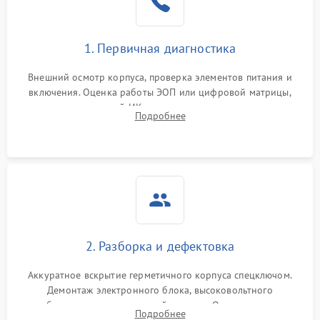
1. Первичная диагностика
Внешний осмотр корпуса, проверка элементов питания и
включения. Оценка работы ЭОП или цифровой матрицы,
проверка встроенной ИК-подсветки и механизма выверки
Подробнее
прицельной сетки. Выявление видимых дефектов оптики и
артефактов изображения.
2. Разборка и дефектовка
Аккуратное вскрытие герметичного корпуса спецключом.
Демонтаж электронного блока, высоковольтного
преобразователя и оптической системы. Осмотр контактов
Подробнее