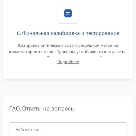
6. Финальная калибровка и тестирование
Юстировка оптической оси и прицельной метки на
коллиматорном стенде. Проверка устойчивости к отдаче на
ударном стенде. Тестирование качества изображения в
Подробнее
темноте, дальности обнаружения и корректной работы всех
режимов прицела.
FAQ. Ответы на вопросы