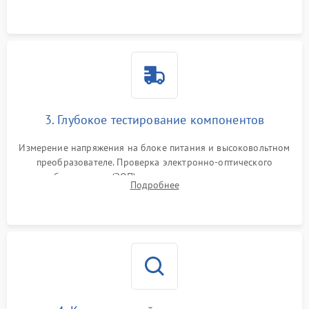
на окисление и проверка целостности уплотнительных
колец влагозащиты.
3. Глубокое тестирование компонентов
Измерение напряжения на блоке питания и высоковольтном
преобразователе. Проверка электронно-оптического
преобразователя (ЭОП) на стенде на предмет эмиссии,
Подробнее
шумов и засветок. Диагностика микросхем цифровых
моделей под микроскопом.