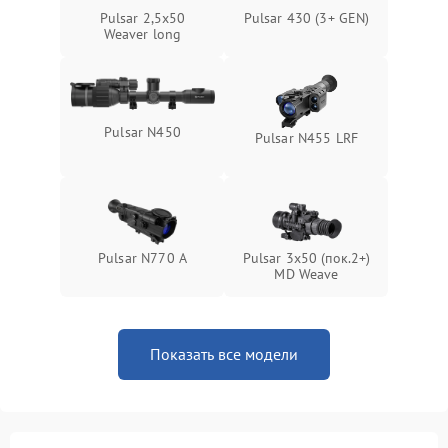
Поломка системы защиты
1000 ₽
Подробнее →
Pulsar 2,5x50
Pulsar 430 (3+ GEN)
от замыкания
Weaver long
Pulsar N450
Pulsar N455 LRF
Pulsar N770 А
Pulsar 3x50 (пок.2+)
MD Weave
Показать все модели