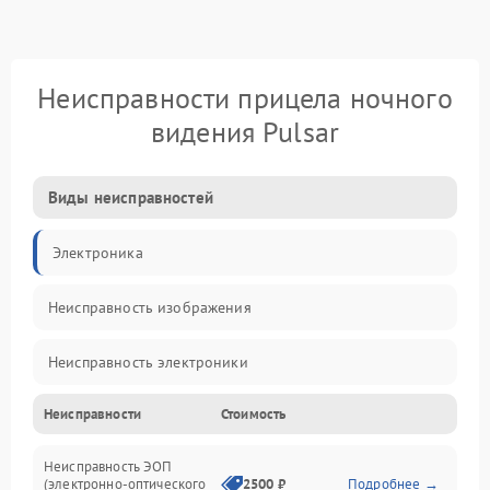
Неисправности прицела ночного
видения Pulsar
Виды неисправностей
Электроника
Неисправность изображения
Неисправность электроники
Неисправности
Стоимость
Механические повреждения
Неисправность ЭОП
Неисправность управления
(электронно-оптического
2500 ₽
Подробнее →