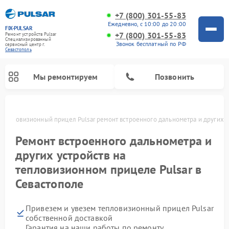
+7 (800) 301-55-83
Ежедневно, с 10:00 до 20:00
FIX-PULSAR
+7 (800) 301-55-83
Ремонт устройств Pulsar
Специализированный
Звонок бесплатный по РФ
cервисный центр г.
Севастополь
Мы ремонтируем
Позвонить
Тепловизионный прицел Pulsar ремонт встроенного дальнометра и других у
Ремонт встроенного дальнометра и
других устройств на
Ремонт прицелов ночного видения Pulsar
Ремонт оптических прицелов Pulsar
Ремонт цифровых монокуляров Pulsar
тепловизионном прицеле Pulsar в
Севастополе
Привезем и увезем тепловизионный прицел Pulsar
собственной доставкой
Гарантия на наши работы по ремонту