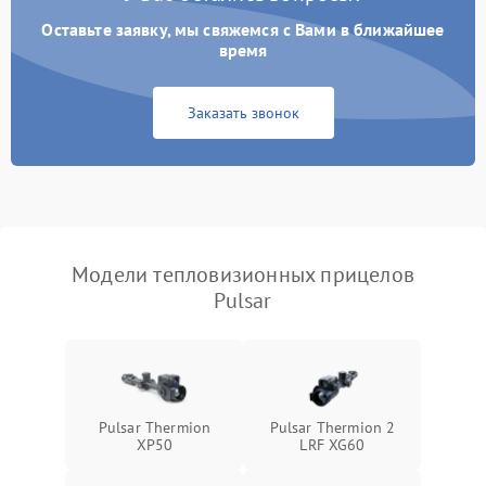
Поломка системы GPS
2000 ₽
Подробнее →
Оставьте заявку, мы свяжемся с Вами в ближайшее
время
Повреждение системы
1500 ₽
Подробнее →
защиты от перегрузок
Заказать звонок
Неисправность системы
автоматического
1500 ₽
Подробнее →
отключения
Поломка системы защиты
1500 ₽
Подробнее →
от короткого замыкания
Модели тепловизионных прицелов
Pulsar
Повреждение системы
1500 ₽
Подробнее →
защиты от перегрева
Неисправность системы
защиты от
1500 ₽
Подробнее →
перенапряжения
Pulsar Thermion
Pulsar Thermion 2
XP50
LRF XG60
Неисправность системы
1500 ₽
Подробнее →