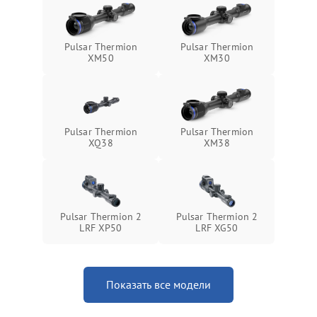
защиты от замыкания
Неисправность системы
1500 ₽
Подробнее →
Pulsar Thermion
Pulsar Thermion
защиты от перегрева
XM50
XM30
Поломка системы защиты
1500 ₽
Подробнее →
от перенапряжения
Pulsar Thermion
Pulsar Thermion
Поломка системы защиты
1500 ₽
Подробнее →
XQ38
XM38
от замыкания
Pulsar Thermion 2
Pulsar Thermion 2
LRF XP50
LRF XG50
Показать все модели