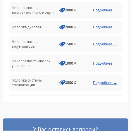
Неисправность
Матрица
2000 ₽
Подробнее →
тепловизионного модуля
Юстировка
Поломка дисплея
2000 ₽
Подробнее →
Механические повреждения
Неисправность
1500 ₽
Подробнее →
аккумулятора
Оптика
Неисправность кнопок
1000 ₽
Подробнее →
управления
Поломка системы
2500 ₽
Подробнее →
стабилизации
Повреждение системы
2500 ₽
Подробнее →
записи
Неисправность системы
1500 ₽
Подробнее →
Wi-Fi
У Вас остались вопросы?