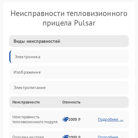
Неисправности тепловизионного
прицела Pulsar
Виды неисправностей
Электроника
Изображение
Электропитание
Неисправности
Стоимость
Измерения
Неисправность
Матрица
2000 ₽
Подробнее →
тепловизионного модуля
Юстировка
Поломка дисплея
2000 ₽
Подробнее →