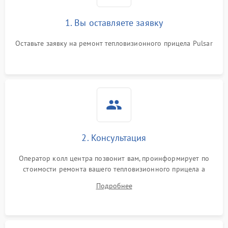
1. Вы оставляете заявку
Неисправность системы
автоматического
1500 ₽
Подробнее →
отключения
Оставьте заявку на ремонт тепловизионного прицела Pulsar
Поломка системы защиты
1500 ₽
Подробнее →
от короткого замыкания
Повреждение системы
1500 ₽
Подробнее →
защиты от перегрева
Неисправность системы
2. Консультация
защиты от
1500 ₽
Подробнее →
перенапряжения
Оператор колл центра позвонит вам, проинформирует по
стоимости ремонта вашего тепловизионного прицела а
Неисправность системы
1500 ₽
Подробнее →
также ответит на все ваши вопросы.
защиты от замыкания
Подробнее
Неисправность системы
1500 ₽
Подробнее →
защиты от перегрева