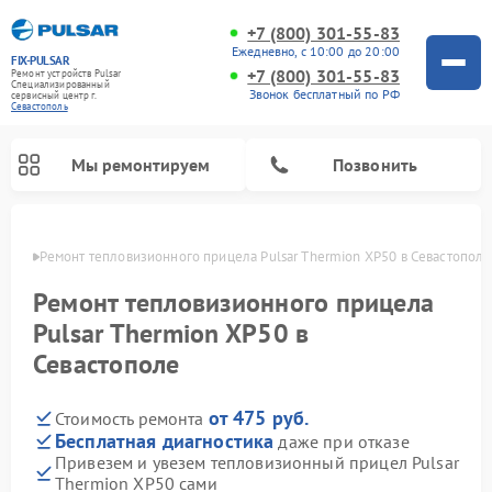
+7 (800) 301-55-83
Ежедневно, с 10:00 до 20:00
FIX-PULSAR
+7 (800) 301-55-83
Ремонт устройств Pulsar
Специализированный
Звонок бесплатный по РФ
cервисный центр г.
Севастополь
Мы ремонтируем
Позвонить
ополе
Ремонт тепловизионного прицела Pulsar Thermion XP50 в Севастополе
Ремонт тепловизионного прицела
Pulsar Thermion XP50 в
Ремонт прицелов ночного видения Pulsar
Ремонт оптических прицелов Pulsar
Ремонт цифровых монокуляров Pulsar
Севастополе
от 475 руб.
Стоимость ремонта
Бесплатная диагностика
даже при отказе
Привезем и увезем тепловизионный прицел Pulsar
Thermion XP50 сами