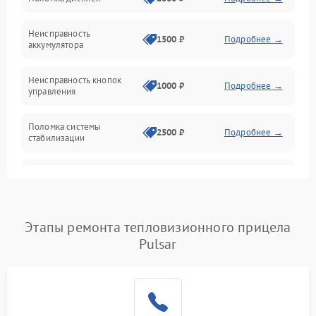
Механические повреждения
Неисправность
1500 ₽
Подробнее →
аккумулятора
Оптика
Неисправность кнопок
1000 ₽
Подробнее →
управления
Поломка системы
2500 ₽
Подробнее →
стабилизации
Повреждение системы
2500 ₽
Подробнее →
записи
Неисправность системы
Этапы ремонта тепловизионного прицела
1500 ₽
Подробнее →
Wi-Fi
Pulsar
Поломка системы GPS
2000 ₽
Подробнее →
Повреждение системы
1500 ₽
Подробнее →
защиты от перегрузок