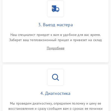
Поломка системы защиты
1500 ₽
Подробнее →
от перенапряжения
Поломка системы защиты
3. Выезд мастера
1500 ₽
Подробнее →
от замыкания
Наш специалист приедет к вам в удобное для вас время.
Заберет ваш тепловизионный прицел и привезет на склад
для диагностики.
Подробнее
4. Диагностика
Мы проведем диагностику, определим поломку и цену ее
восстановления и сразу сообщим вам о сроках ее починки