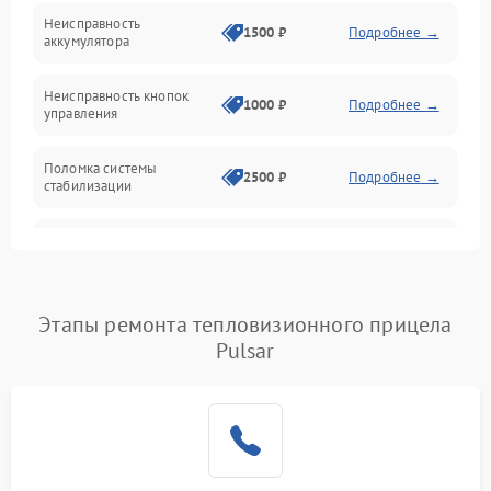
Механические повреждения
Неисправность
1500 ₽
Подробнее →
аккумулятора
Оптика
Неисправность кнопок
1000 ₽
Подробнее →
управления
Поломка системы
2500 ₽
Подробнее →
стабилизации
Повреждение системы
2500 ₽
Подробнее →
записи
Неисправность системы
Этапы ремонта тепловизионного прицела
1500 ₽
Подробнее →
Wi-Fi
Pulsar
Поломка системы GPS
2000 ₽
Подробнее →
Повреждение системы
1500 ₽
Подробнее →
защиты от перегрузок