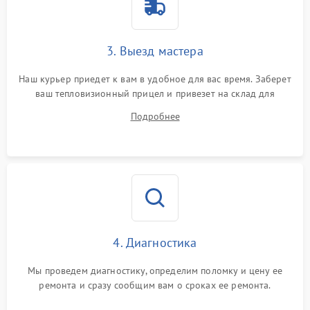
1500 ₽
Подробнее →
от перенапряжения
Поломка системы защиты
3. Выезд мастера
1500 ₽
Подробнее →
от замыкания
Наш курьер приедет к вам в удобное для вас время. Заберет
ваш тепловизионный прицел и привезет на склад для
диагностики.
Подробнее
4. Диагностика
Мы проведем диагностику, определим поломку и цену ее
ремонта и сразу сообщим вам о сроках ее ремонта.