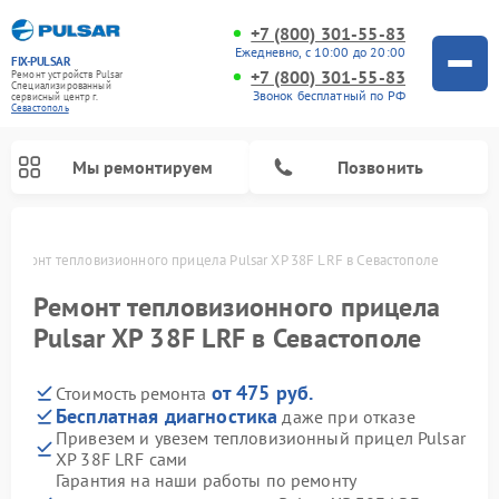
+7 (800) 301-55-83
Ежедневно, с 10:00 до 20:00
FIX-PULSAR
+7 (800) 301-55-83
Ремонт устройств Pulsar
Специализированный
Звонок бесплатный по РФ
cервисный центр г.
Севастополь
Мы ремонтируем
Позвонить
Ремонт тепловизионного прицела Pulsar XP 38F LRF в Севастополе
Ремонт тепловизионного прицела
Pulsar XP 38F LRF в Севастополе
Ремонт прицелов ночного видения Pulsar
Ремонт оптических прицелов Pulsar
Ремонт цифровых монокуляров Pulsar
от 475 руб.
Стоимость ремонта
Бесплатная диагностика
даже при отказе
Привезем и увезем тепловизионный прицел Pulsar
XP 38F LRF сами
Гарантия на наши работы по ремонту