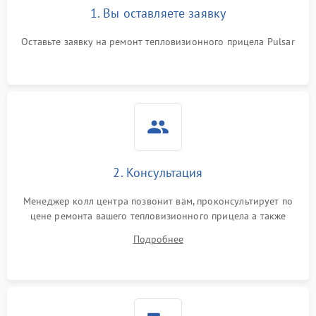
1. Вы оставляете заявку
Неисправность системы
автоматического
1500 ₽
Подробнее →
отключения
Оставьте заявку на ремонт тепловизионного прицела Pulsar
Поломка системы защиты
1500 ₽
Подробнее →
от короткого замыкания
Повреждение системы
1500 ₽
Подробнее →
защиты от перегрева
Неисправность системы
2. Консультация
защиты от
1500 ₽
Подробнее →
перенапряжения
Менеджер колл центра позвонит вам, проконсультирует по
цене ремонта вашего тепловизионного прицела а также
Неисправность системы
1500 ₽
Подробнее →
ответит на все ваши вопросы.
защиты от замыкания
Подробнее
Неисправность системы
1500 ₽
Подробнее →
защиты от перегрева
Поломка системы защиты