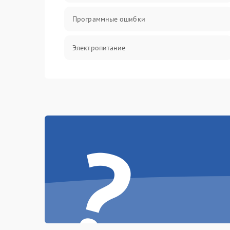
Программные ошибки
Электропитание
Измерения
Матрица
?
Проблемы питания
Температурные проблемы
Сбои коммуникаций и интерфейсов
Программные сбои