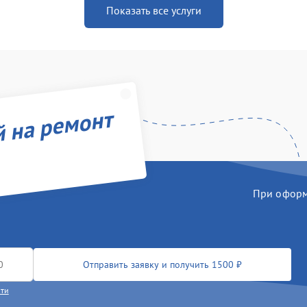
Показать все услуги
й на ремонт
При оформл
Отправить заявку и получить 1500 ₽
сти