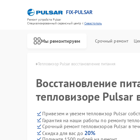
FIX-PULSAR
Ремонт устройств Pulsar
Специализированный cервисный центр г.
Севастополь
Мы ремонтируем
Срочный ремонт
Це
ulsar в Севастополе
Тепловизор Pulsar восстановление питания
Восстановление пит
тепловизоре Pulsar 
Ремонт оптических прицелов Pulsar
Ремонт тепловизионных прицелов Pulsar
Ремонт прицелов ночного видения Pulsar
Ремонт цифровых монокуляров Pulsar
Привезем и увезем тепловизор Pulsar собс
Гарантия на наши работы по ремонту тепло
Срочный ремонт тепловизоров Pulsar в теч
20%
Скидка для вас до
Получите 1500 рублей на ремонт