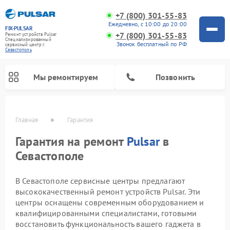
+7 (800) 301-55-83
Ежедневно, с 10:00 до 20:00
FIX-PULSAR
+7 (800) 301-55-83
Ремонт устройств Pulsar
Специализированный
Звонок бесплатный по РФ
cервисный центр г.
Севастополь
Мы ремонтируем
Позвонить
Главная
Гарантия
Гарантия на ремонт
Pulsar
в
Севастополе
В Севастополе сервисные центры предлагают
Ремонт оптических прицелов Pulsar
Ремонт цифровых монокуляров Pulsar
Ремонт тепловизионных прицелов Pulsar
Ремонт прицелов ночного видения Pulsar
высококачественный ремонт устройств Pulsar. Эти
центры оснащены современным оборудованием и
квалифицированными специалистами, готовыми
восстановить функциональность вашего гаджета в