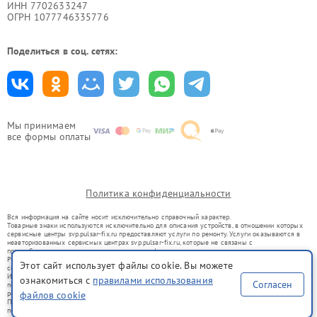
ИНН 7702633247
ОГРН 1077746335776
Поделиться в соц. сетях:
Мы принимаем
все формы оплаты
Политика конфиденциальности
Вся информация на сайте носит исключительно справочный характер.
Товарные знаки используются исключительно для описания устройств, в отношении которых
сервисные центры svp.pulsar-fix.ru предоставляют услуги по ремонту. Услуги оказываются в
неавторизованных сервисных центрах svp.pulsar-fix.ru, которые не связаны с
правообладателями товарных знаков или их официальными представителями.
Ремонт осуществляется для устройств, уже введенных в гражданский оборот в соответствии
Этот сайт использует файлы cookie. Вы можете
со статьей 1487 ГК РФ.
Использование товарных знаков не преследует цели индивидуализации услуг или введения
ознакомиться с
правилами использования
Согласен
потребителей в заблуждение, а служит для информирования о предоставляемых услугах по
ремонту техники указанных брендов.
файлов cookie
Представленная на сайте информация не является публичной офертой, определяемой
положениями Статьи 437(2) Гражданского кодекса РФ